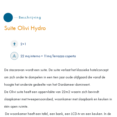
Beschrijving
Suite Olivi Hydro
2+1
22 mq interno + 11mq Terrazza coperta
De stacaravan wordt een suite. De suite verlaat het klassieke hotelconcept
om zich onder te dompelen in een tien jaar oude olijfgaard die vanaf de
hoogte het onderste gedeelte van het Gardameer domineert.
De Olivi suite heeft een oppervlakte van 22m2 waarin zich bevindt:
slaapkamer met tweepersoonsbed, woonkamer met slaapbank en keuken in
één open ruimte.
De woonkamer heeft een tafel, een bank, een LCD-tv en een keuken. In de